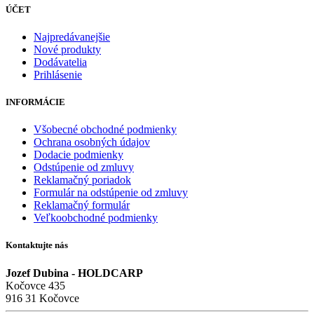
ÚČET
Najpredávanejšie
Nové produkty
Dodávatelia
Prihlásenie
INFORMÁCIE
Všobecné obchodné podmienky
Ochrana osobných údajov
Dodacie podmienky
Odstúpenie od zmluvy
Reklamačný poriadok
Formulár na odstúpenie od zmluvy
Reklamačný formulár
Veľkoobchodné podmienky
Kontaktujte nás
Jozef Dubina - HOLDCARP
Kočovce 435
916 31 Kočovce