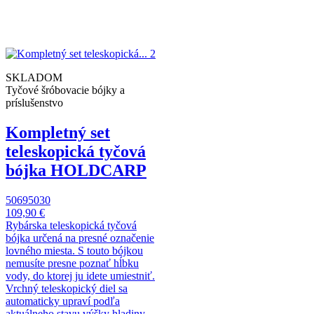
SKLADOM
Tyčové šróbovacie bójky a
príslušenstvo
Kompletný set
teleskopická tyčová
bójka HOLDCARP
50695030
109,90 €
Rybárska teleskopická tyčová
bójka určená na presné označenie
lovného miesta. S touto bójkou
nemusíte presne poznať hĺbku
vody, do ktorej ju idete umiestniť.
Vrchný teleskopický diel sa
automaticky upraví podľa
aktuálneho stavu výšky hladiny