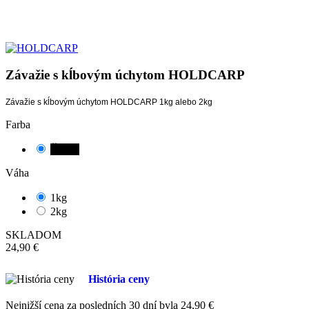
Závažie s kĺbovým úchytom HOLDCARP
Závažie s kĺbovým úchytom HOLDCARP 1kg alebo 2kg
Farba
Čierna
Váha
1kg
2kg
SKLADOM
24,90 €
História ceny
Nejnižší cena za posledních 30 dní byla
24,90 €