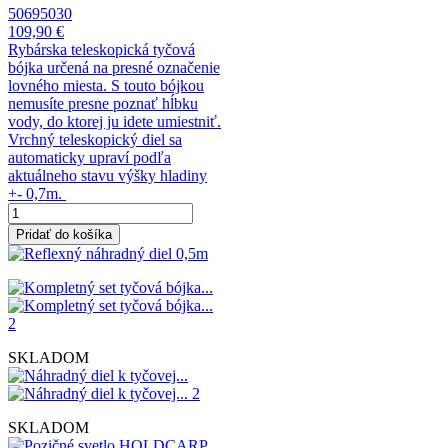
50695030
109,90 €
Rybárska teleskopická tyčová
bójka určená na presné označenie
lovného miesta. S touto bójkou
nemusíte presne poznať hĺbku
vody, do ktorej ju idete umiestniť.
Vrchný teleskopický diel sa
automaticky upraví podľa
aktuálneho stavu výšky hladiny
+- 0,7m.
Pridať do košíka
SKLADOM
SKLADOM