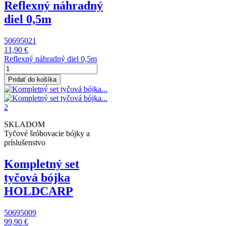
Reflexný náhradný
diel 0,5m
50695021
11,90 €
Reflexný náhradný diel 0,5m
Pridať do košíka
SKLADOM
Tyčové šróbovacie bójky a
príslušenstvo
Kompletný set
tyčová bójka
HOLDCARP
50695009
99,90 €