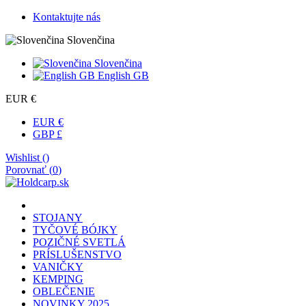
Kontaktujte nás
Slovenčina
Slovenčina
English GB
EUR €
EUR €
GBP £
Wishlist (
)
Porovnať (
0
)
STOJANY
TYČOVÉ BÓJKY
POZIČNÉ SVETLÁ
PRÍSLUŠENSTVO
VANIČKY
KEMPING
OBLEČENIE
NOVINKY 2025