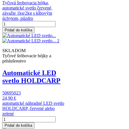
Tyčová šrobovacia bójka,
automatické svetlo červené,
závažie 1kg/2kg s kĺbovým
úchytom, púzdro
Pridať do košíka
SKLADOM
Tyčové šróbovacie bójky a
príslušenstvo
Automatické LED
svetlo HOLDCARP
50695023
24,90 €
automatické náhradné LED svetlo
HOLDCARP, červené alebo
zelené
Pridať do košíka