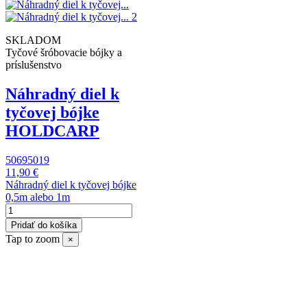
SKLADOM
Tyčové šróbovacie bójky a
príslušenstvo
Náhradný diel k
tyčovej bójke
HOLDCARP
50695019
11,90 €
Náhradný diel k tyčovej bójke
0,5m alebo 1m
Pridať do košíka
Tap to zoom
×