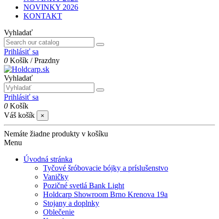
NOVINKY 2026
KONTAKT
Vyhladať
Prihlásiť sa
0
Košík
/
Prazdny
Vyhladať
Prihlásiť sa
0
Košík
Váš košík
×
Nemáte žiadne produkty v košíku
Menu
Úvodná stránka
Tyčové šróbovacie bójky a príslušenstvo
Vaničky
Pozičné svetlá Bank Light
Holdcarp Showroom Brno Krenova 19a
Stojany a doplnky
Oblečenie