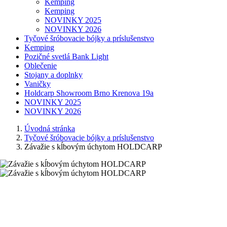
Kemping
Kemping
NOVINKY 2025
NOVINKY 2026
Tyčové šróbovacie bójky a príslušenstvo
Kemping
Pozičné svetlá Bank Light
Oblečenie
Stojany a doplnky
Vaničky
Holdcarp Showroom Brno Krenova 19a
NOVINKY 2025
NOVINKY 2026
Úvodná stránka
Tyčové šróbovacie bójky a príslušenstvo
Závažie s kĺbovým úchytom HOLDCARP